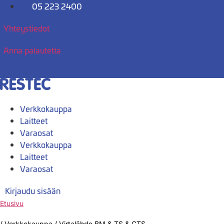
Mene
05 223 2400
sisältöön
Yhteystiedot
Anna palautetta
Verkkokauppa
Laitteet
Varaosat
Verkkokauppa
Laitteet
Varaosat
Kirjaudu sisään
Etusivu
/
Verkkokauppa
/
Virtalähde BM & TS & CTS