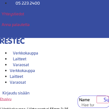
Mene
05 223 2400
sisältöön
Yhteystiedot
Anna palautetta
Verkkokauppa
Laitteet
Varaosat
Verkkokauppa
Laitteet
Varaosat
Kirjaudu sisään
Su
Name
Etusivu
/
Verkkokauppa
/
Virtausanturi 55mm 2-35