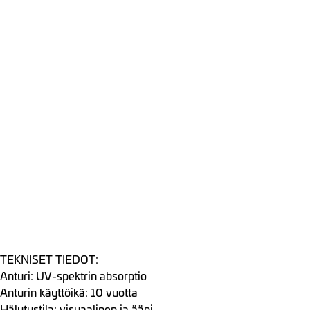
TEKNISET TIEDOT:
Anturi: UV-spektrin absorptio
Anturin käyttöikä: 10 vuotta
Hälytystila: visuaalinen ja ääni