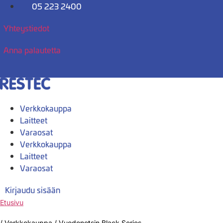
Mene
05 223 2400
sisältöön
Yhteystiedot
Anna palautetta
Verkkokauppa
Laitteet
Varaosat
Verkkokauppa
Laitteet
Varaosat
Kirjaudu sisään
Etusivu
/
Verkkokauppa
/
Vuodonetsin Black Series