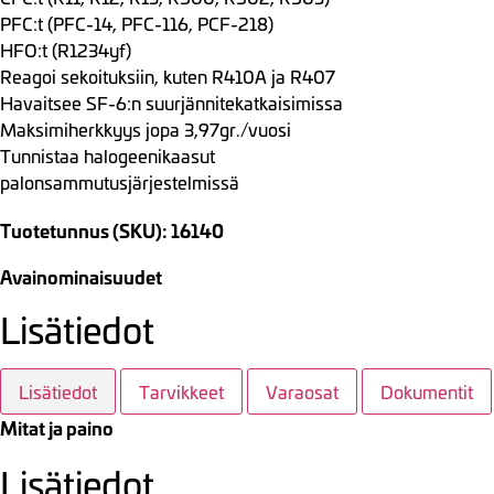
PFC:t (PFC-14, PFC-116, PCF-218)
HFO:t (R1234yf)
Reagoi sekoituksiin, kuten R410A ja R407
Havaitsee SF-6:n suurjännitekatkaisimissa
Maksimiherkkyys jopa 3,97gr./vuosi
Tunnistaa halogeenikaasut
palonsammutusjärjestelmissä
Tuotetunnus (SKU): 16140
Avainominaisuudet
Lisätiedot
Lisätiedot
Tarvikkeet
Varaosat
Dokumentit
Mitat ja paino
Lisätiedot