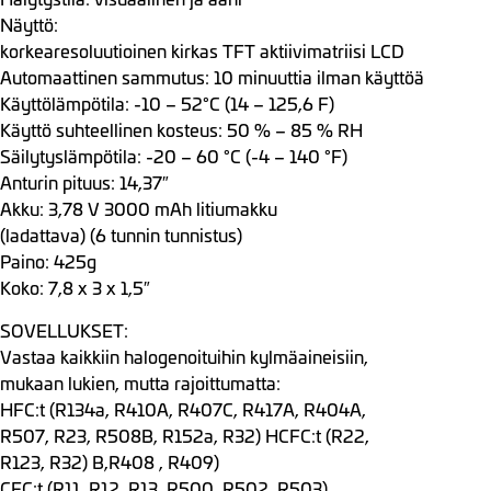
Näyttö:
korkearesoluutioinen kirkas TFT aktiivimatriisi LCD
Automaattinen sammutus: 10 minuuttia ilman käyttöä
Käyttölämpötila: -10 – 52°C (14 – 125,6 F)
Käyttö suhteellinen kosteus: 50 % – 85 % RH
Säilytyslämpötila: -20 – 60 °C (-4 – 140 °F)
Anturin pituus: 14,37″
Akku: 3,78 V 3000 mAh litiumakku
(ladattava) (6 tunnin tunnistus)
Paino: 425g
Koko: 7,8 x 3 x 1,5″
SOVELLUKSET:
Vastaa kaikkiin halogenoituihin kylmäaineisiin,
mukaan lukien, mutta rajoittumatta:
HFC:t (R134a, R410A, R407C, R417A, R404A,
R507, R23, R508B, R152a, R32) HCFC:t (R22,
R123, R32) B,R408 , R409)
CFC:t (R11, R12, R13, R500, R502, R503)