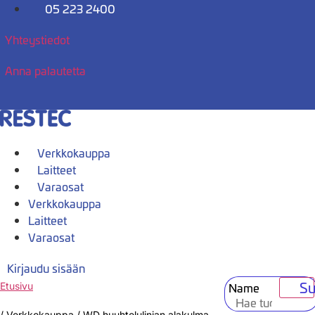
Mene
05 223 2400
sisältöön
Yhteystiedot
Anna palautetta
Verkkokauppa
Laitteet
Varaosat
Verkkokauppa
Laitteet
Varaosat
Kirjaudu sisään
Su
Name
Etusivu
/
Verkkokauppa
/
WD huuhtelulinjan alakulma