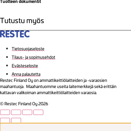
Tuotteen dokumentit
Tutustu myös
Tietosuojaseloste
Tilaus- ja sopimusehdot
Evästeseloste
Anna palautetta
Restec Finland Oy on ammattikeittiölaitteiden ja -varaosien
maahantuoja. Maahantuomme useita laitemerkkejä sekä erittäin
kattavan valikoiman ammattikeittiölaitteiden varaosia.
© Restec Finland Oy 2026