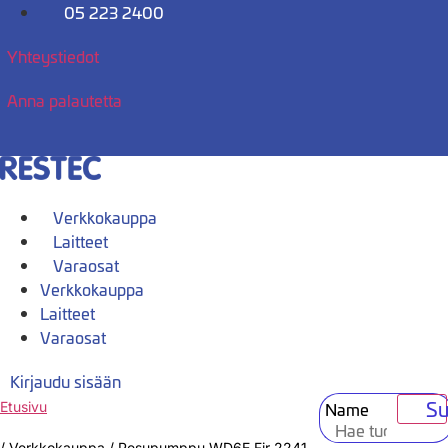
Mene
05 223 2400
sisältöön
Yhteystiedot
Anna palautetta
Verkkokauppa
Laitteet
Varaosat
Verkkokauppa
Laitteet
Varaosat
Kirjaudu sisään
Su
Name
Etusivu
/
Verkkokauppa
/
Pesupumppu WD6E Fir 2241