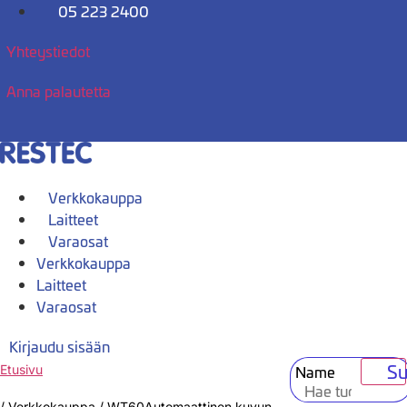
Mene
05 223 2400
sisältöön
Yhteystiedot
Anna palautetta
Verkkokauppa
Laitteet
Varaosat
Verkkokauppa
Laitteet
Varaosat
Kirjaudu sisään
Su
Name
Etusivu
/
Verkkokauppa
/
WT60Automaattinen kuvun