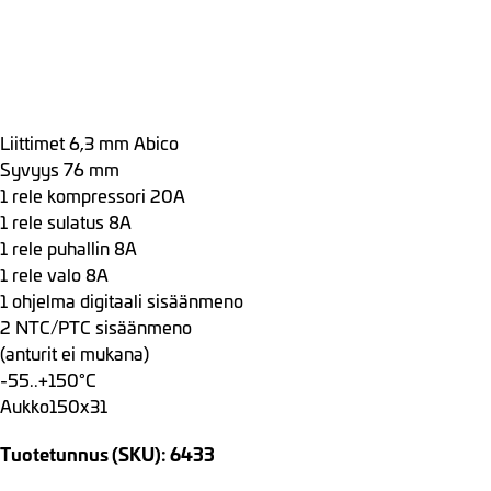
Liittimet 6,3 mm Abico
Syvyys 76 mm
1 rele kompressori 20A
1 rele sulatus 8A
1 rele puhallin 8A
1 rele valo 8A
1 ohjelma digitaali sisäänmeno
2 NTC/PTC sisäänmeno
(anturit ei mukana)
-55..+150°C
Aukko150x31
Tuotetunnus (SKU): 6433