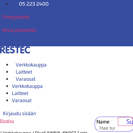
Mene
05 223 2400
sisältöön
Yhteystiedot
Anna palautetta
Verkkokauppa
Laitteet
Varaosat
Verkkokauppa
Laitteet
Varaosat
Kirjaudu sisään
Su
Name
Etusivu
/
Verkkokauppa
/
Dixell XW60L-5N0C1 1 rele