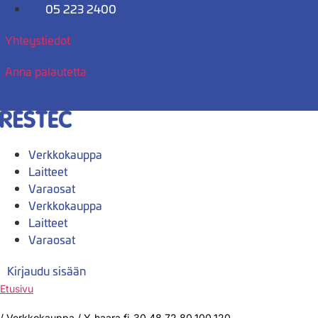
Mene
05 223 2400
sisältöön
Yhteystiedot
Anna palautetta
Verkkokauppa
Laitteet
Varaosat
Verkkokauppa
Laitteet
Varaosat
Kirjaudu sisään
Etusivu
/
Verkkokauppa
/
Y-haara fi-30,48,72,80,100,120