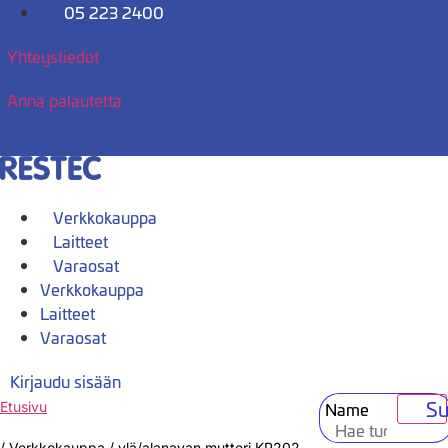
Mene
05 223 2400
sisältöön
Yhteystiedot
Anna palautetta
Verkkokauppa
Laitteet
Varaosat
Verkkokauppa
Laitteet
Varaosat
Kirjaudu sisään
Su
Name
Etusivu
/
Verkkokauppa
/
ylä/alanavan mutteri KP202