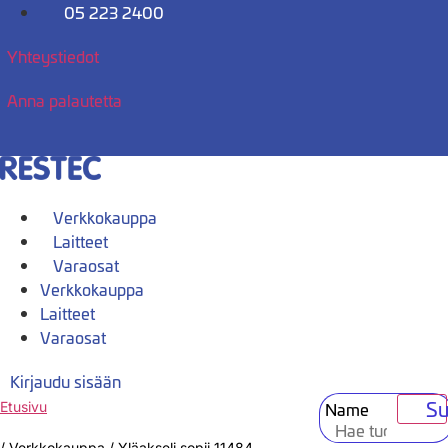
Mene
05 223 2400
sisältöön
Yhteystiedot
Anna palautetta
Verkkokauppa
Laitteet
Varaosat
Verkkokauppa
Laitteet
Varaosat
Kirjaudu sisään
Su
Name
Etusivu
/
Verkkokauppa
/
Yläakseli sopii 11484