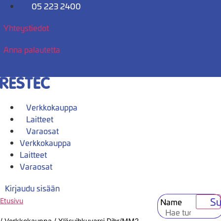
Mene
05 223 2400
sisältöön
Yhteystiedot
Anna palautetta
Verkkokauppa
Laitteet
Varaosat
Verkkokauppa
Laitteet
Varaosat
Kirjaudu sisään
Su
Name
Etusivu
/
Verkkokauppa
/
Yläsuihkuvarsi Dihr/MM2