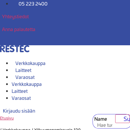
Mene
05 223 2400
sisältöön
Yhteystiedot
Anna palautetta
Verkkokauppa
Laitteet
Varaosat
Verkkokauppa
Laitteet
Varaosat
Kirjaudu sisään
Su
Name
Etusivu
/
Verkkokauppa
/
Ylikuumenemissuoja 120