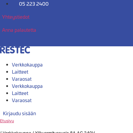
Mene
05 223 2400
sisältöön
Yhteystiedot
Anna palautetta
Verkkokauppa
Laitteet
Varaosat
Verkkokauppa
Laitteet
Varaosat
Kirjaudu sisään
Etusivu
/
Verkkokauppa
/
Ylikuormitussuoja 8A AC 240V