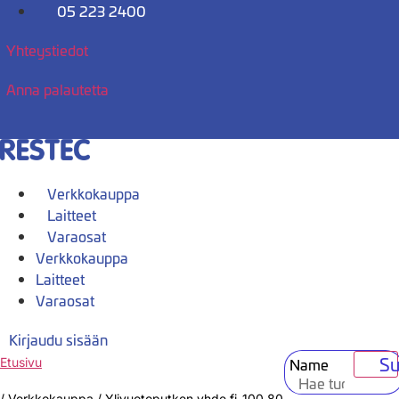
Mene
05 223 2400
sisältöön
Yhteystiedot
Anna palautetta
Verkkokauppa
Laitteet
Varaosat
Verkkokauppa
Laitteet
Varaosat
Kirjaudu sisään
Su
Name
Etusivu
/
Verkkokauppa
/
Ylivuotoputken yhde fi-100,80