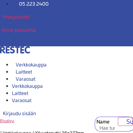
Mene
05 223 2400
sisältöön
Yhteystiedot
Anna palautetta
Verkkokauppa
Laitteet
Varaosat
Verkkokauppa
Laitteet
Varaosat
Kirjaudu sisään
Su
Name
Etusivu
/
Verkkokauppa
/
Ylivuotoputki 26x277mm