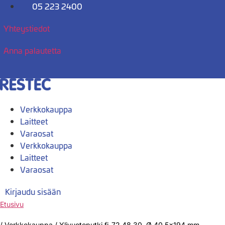
Mene
05 223 2400
sisältöön
Yhteystiedot
Anna palautetta
Verkkokauppa
Laitteet
Varaosat
Verkkokauppa
Laitteet
Varaosat
Kirjaudu sisään
Etusivu
/
Verkkokauppa
/
Ylivuotoputki fi-72,48,30. Ø 40,5×194 mm