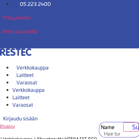
Mene
05 223 2400
sisältöön
Yhteystiedot
Anna palautetta
Verkkokauppa
Laitteet
Varaosat
Verkkokauppa
Laitteet
Varaosat
Kirjaudu sisään
Su
Name
Etusivu
/
Verkkokauppa
/
Ylivuotoputki HT504.13T ECO