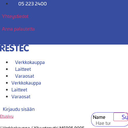
Mene
05 223 2400
sisältöön
Yhteystiedot
Anna palautetta
Verkkokauppa
Laitteet
Varaosat
Verkkokauppa
Laitteet
Varaosat
Kirjaudu sisään
Su
Name
Etusivu
/
Verkkokauppa
/
Ylivuotoputki MS905,900E