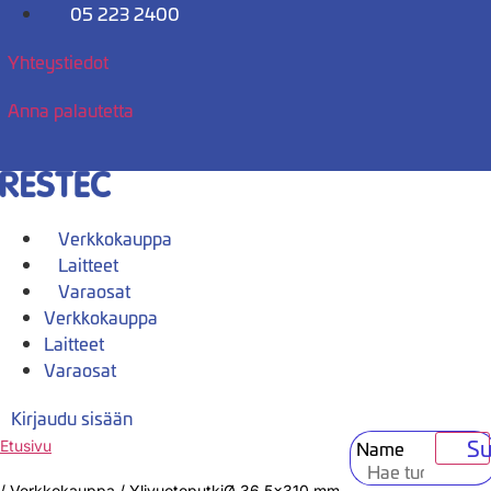
Mene
05 223 2400
sisältöön
Yhteystiedot
Anna palautetta
Verkkokauppa
Laitteet
Varaosat
Verkkokauppa
Laitteet
Varaosat
Kirjaudu sisään
Su
Name
Etusivu
/
Verkkokauppa
/
YlivuotoputkiØ 36,5×310 mm