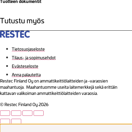
Tuotteen dokumentit
Tutustu myös
Tietosuojaseloste
Tilaus- ja sopimusehdot
Evästeseloste
Anna palautetta
Restec Finland Oy on ammattikeittiölaitteiden ja -varaosien
maahantuoja. Maahantuomme useita laitemerkkejä sekä erittäin
kattavan valikoiman ammattikeittiölaitteiden varaosia.
© Restec Finland Oy 2026