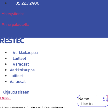
Mene
05 223 2400
sisältöön
Yhteystiedot
Anna palautetta
Verkkokauppa
Laitteet
Varaosat
Verkkokauppa
Laitteet
Varaosat
Kirjaudu sisään
Su
Name
Etusivu
/
Verkkokauppa
/
Laitteet
/
Kahvilaitteet
/