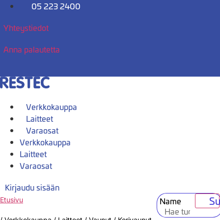
Mene
05 223 2400
sisältöön
Yhteystiedot
Anna palautetta
Verkkokauppa
Laitteet
Varaosat
Verkkokauppa
Laitteet
Varaosat
Kirjaudu sisään
Su
Name
Etusivu
/
Verkkokauppa
/
Laitteet
/
Vaunut
/
Korivaunut