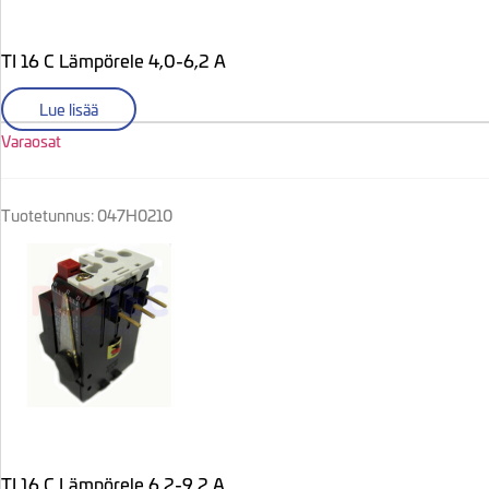
TI 16 C Lämpörele 4,0-6,2 A
Lue lisää
Varaosat
Tuotetunnus: 047H0210
TI 16 C Lämpörele 6,2-9,2 A