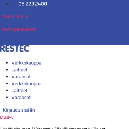
Mene
05 223 2400
sisältöön
Yhteystiedot
Anna palautetta
Verkkokauppa
Laitteet
Varaosat
Verkkokauppa
Laitteet
Varaosat
Kirjaudu sisään
Etusivu
/
Verkkokauppa
/
Varaosat
/
Sähkökomponentit
/
Releet