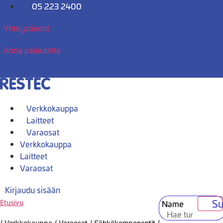
Mene
05 223 2400
sisältöön
Yhteystiedot
Anna palautetta
Verkkokauppa
Laitteet
Varaosat
Verkkokauppa
Laitteet
Varaosat
Kirjaudu sisään
Su
Name
Etusivu
/
Verkkokauppa
/
Varaosat
/
Sähkökomponentit
/