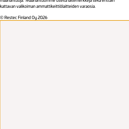
maahantuoja. Maahantuomme useita laitemerkkejä sekä erittäin
kattavan valikoiman ammattikeittiölaitteiden varaosia.
© Restec Finland Oy 2026