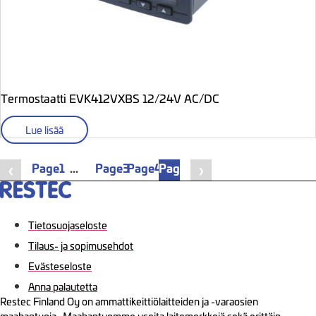
Termostaatti EVK412VXBS 12/24V AC/DC
Lue lisää
Page
1
…
Page
3
Page
4
Page
5
❮
❯
Tietosuojaseloste
Tilaus- ja sopimusehdot
Evästeseloste
Anna palautetta
Restec Finland Oy on ammattikeittiölaitteiden ja -varaosien