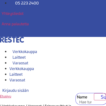
Mene
05 223 2400
sisältöön
Yhteystiedot
Anna palautetta
Verkkokauppa
Laitteet
Varaosat
Verkkokauppa
Laitteet
Varaosat
Kirjaudu sisään
Su
Name
Etusivu
/
Verkkokauppa
/
Varaosat
/
Esipesusuihkut ja