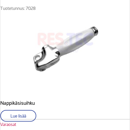
Tuotetunnus: 7028
Nappikäsisuihku
Lue lisää
Varaosat