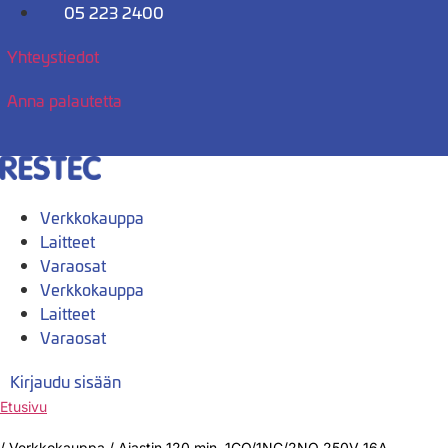
Mene
05 223 2400
sisältöön
Yhteystiedot
Anna palautetta
Verkkokauppa
Laitteet
Varaosat
Verkkokauppa
Laitteet
Varaosat
Kirjaudu sisään
Etusivu
/
Verkkokauppa
/
Ajastin 120 min. 1CO/1NC/2NO 250V 16A