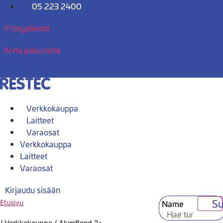
Mene
05 223 2400
sisältöön
Yhteystiedot
Anna palautetta
Verkkokauppa
Laitteet
Varaosat
Verkkokauppa
Laitteet
Varaosat
Kirjaudu sisään
Su
Name
Etusivu
/
Verkkokauppa
/
AlumBond 2-