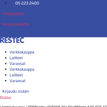
Mene
05 223 2400
sisältöön
Yhteystiedot
Anna palautetta
Verkkokauppa
Laitteet
Varaosat
Verkkokauppa
Laitteet
Varaosat
Kirjaudu sisään
Etusivu
/
Verkkokauppa
/
EPDM letku 0C5006 30x40x860mm AOS,FCS,A