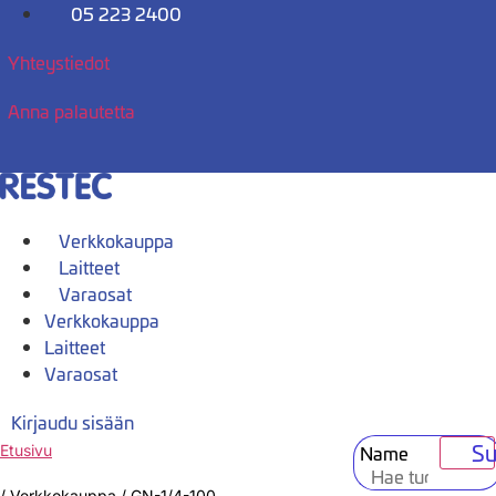
Mene
05 223 2400
sisältöön
Yhteystiedot
Anna palautetta
Verkkokauppa
Laitteet
Varaosat
Verkkokauppa
Laitteet
Varaosat
Kirjaudu sisään
Su
Name
Etusivu
/
Verkkokauppa
/
GN-1/4-100