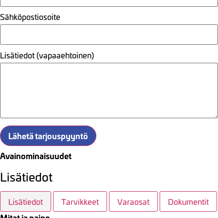
Sähköpostiosoite
Lisätiedot (vapaaehtoinen)
Lähetä tarjouspyyntö
Avainominaisuudet
Lisätiedot
Lisätiedot
Tarvikkeet
Varaosat
Dokumentit
Mitat ja paino