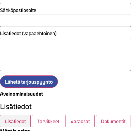
Sähköpostiosoite
Lisätiedot (vapaaehtoinen)
Lähetä tarjouspyyntö
Avainominaisuudet
Lisätiedot
Lisätiedot
Tarvikkeet
Varaosat
Dokumentit
Mitat ja paino