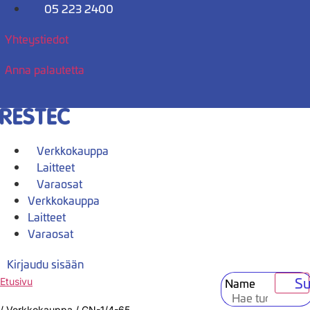
Mene
05 223 2400
sisältöön
Yhteystiedot
Anna palautetta
Verkkokauppa
Laitteet
Varaosat
Verkkokauppa
Laitteet
Varaosat
Kirjaudu sisään
Su
Name
Etusivu
/
Verkkokauppa
/
GN-1/4-65