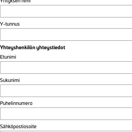
Yrityksen nimi
Y-tunnus
Yhteyshenkilön yhteystiedot
Etunimi
Sukunimi
Puhelinnumero
Sähköpostiosoite