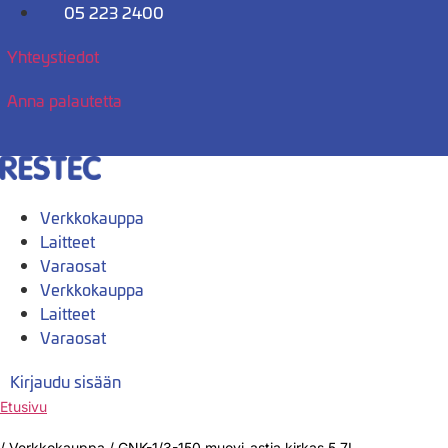
Mene
05 223 2400
sisältöön
Yhteystiedot
Anna palautetta
Verkkokauppa
Laitteet
Varaosat
Verkkokauppa
Laitteet
Varaosat
Kirjaudu sisään
Etusivu
/
Verkkokauppa
/
GNK-1/3-150 muovi-astia kirkas 5,7L