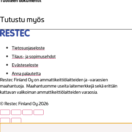
Tuotteen dokumentit
Tutustu myös
Tietosuojaseloste
Tilaus- ja sopimusehdot
Evästeseloste
Anna palautetta
Restec Finland Oy on ammattikeittiölaitteiden ja -varaosien
maahantuoja. Maahantuomme useita laitemerkkejä sekä erittäin
kattavan valikoiman ammattikeittiölaitteiden varaosia.
© Restec Finland Oy 2026