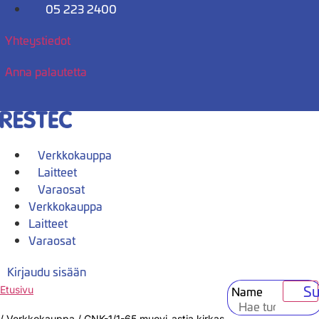
Mene
05 223 2400
sisältöön
Yhteystiedot
Anna palautetta
Verkkokauppa
Laitteet
Varaosat
Verkkokauppa
Laitteet
Varaosat
Kirjaudu sisään
Su
Name
Etusivu
/
Verkkokauppa
/
GNK-1/1-65 muovi-astia kirkas