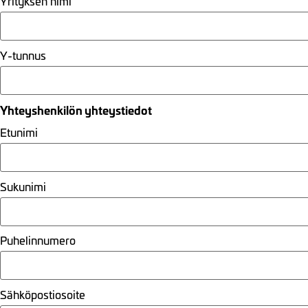
Yrityksen nimi
Y-tunnus
Yhteyshenkilön yhteystiedot
Etunimi
Sukunimi
Puhelinnumero
Sähköpostiosoite