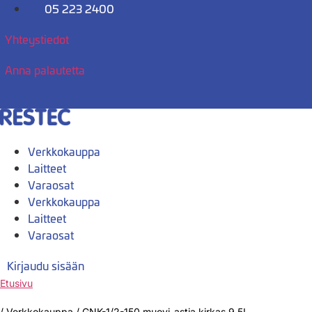
Mene
05 223 2400
sisältöön
Yhteystiedot
Anna palautetta
Verkkokauppa
Laitteet
Varaosat
Verkkokauppa
Laitteet
Varaosat
Kirjaudu sisään
Etusivu
/
Verkkokauppa
/
GNK-1/2-150 muovi-astia kirkas 9,5L