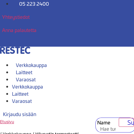
Mene
05 223 2400
sisältöön
Yhteystiedot
Anna palautetta
Verkkokauppa
Laitteet
Varaosat
Verkkokauppa
Laitteet
Varaosat
Kirjaudu sisään
Su
Name
Etusivu
/
Verkkokauppa
/
Höyrystin termostaatti