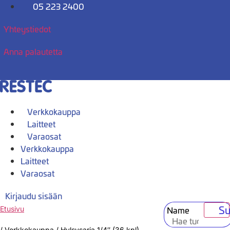
Mene
05 223 2400
sisältöön
Yhteystiedot
Anna palautetta
Verkkokauppa
Laitteet
Varaosat
Verkkokauppa
Laitteet
Varaosat
Kirjaudu sisään
Su
Name
Etusivu
/
Verkkokauppa
/
Hylsysarja 1/4″ (36 kpl)