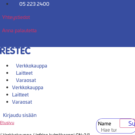
Mene
05 223 2400
sisältöön
Yhteystiedot
Anna palautetta
Verkkokauppa
Laitteet
Varaosat
Verkkokauppa
Laitteet
Varaosat
Kirjaudu sisään
Su
Name
Etusivu
/
Verkkokauppa
/
Infrico kylmäkaappi GN-2/1,