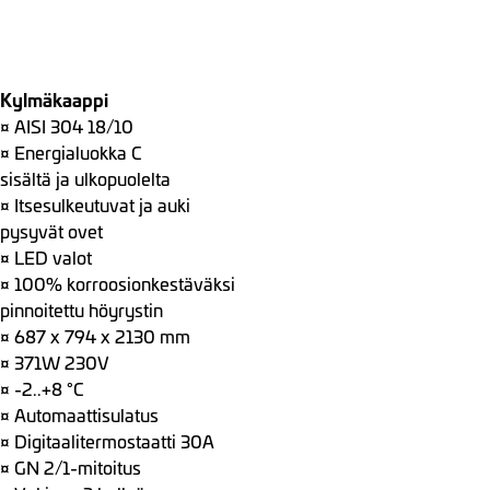
Kylmäkaappi
¤ AISI 304 18/10
¤ Energialuokka C
sisältä ja ulkopuolelta
¤ Itsesulkeutuvat ja auki
pysyvät ovet
¤ LED valot
¤ 100% korroosionkestäväksi
pinnoitettu höyrystin
¤ 687 x 794 x 2130 mm
¤ 371W 230V
¤ -2..+8 °C
¤ Automaattisulatus
¤ Digitaalitermostaatti 30A
¤ GN 2/1-mitoitus