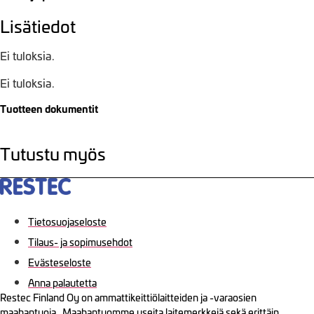
Lisätiedot
Ei tuloksia.
Ei tuloksia.
Tuotteen dokumentit
Tutustu myös
Tietosuojaseloste
Tilaus- ja sopimusehdot
Evästeseloste
Anna palautetta
Restec Finland Oy on ammattikeittiölaitteiden ja -varaosien
maahantuoja. Maahantuomme useita laitemerkkejä sekä erittäin