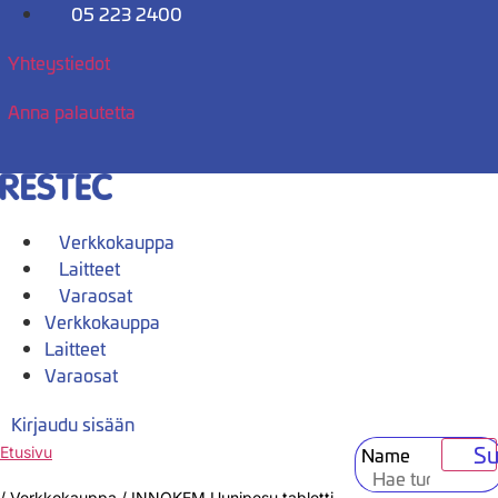
Mene
05 223 2400
sisältöön
Yhteystiedot
Anna palautetta
Verkkokauppa
Laitteet
Varaosat
Verkkokauppa
Laitteet
Varaosat
Kirjaudu sisään
Su
Name
Etusivu
/
Verkkokauppa
/
INNOKEM Uunipesu tabletti