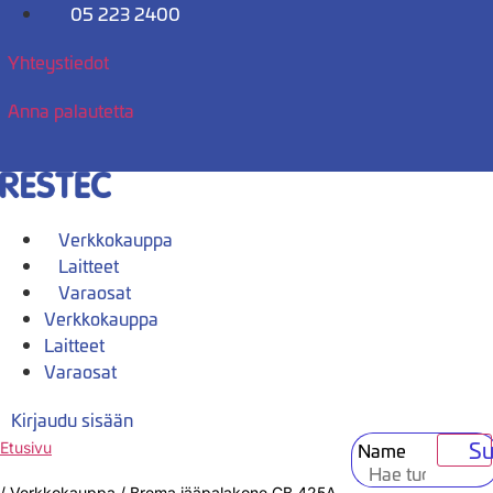
Mene
05 223 2400
sisältöön
Yhteystiedot
Anna palautetta
Verkkokauppa
Laitteet
Varaosat
Verkkokauppa
Laitteet
Varaosat
Kirjaudu sisään
Su
Name
Etusivu
/
Verkkokauppa
/
Brema jääpalakone CB 425A