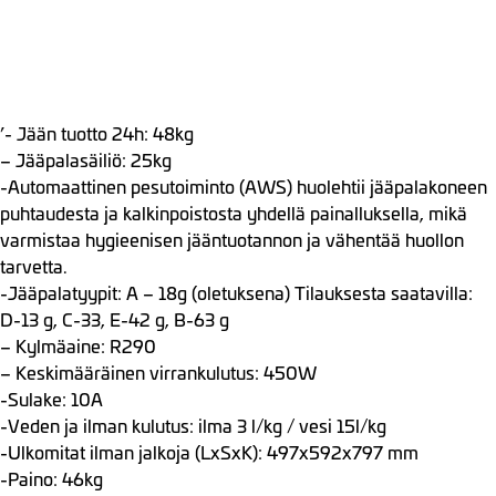
’- Jään tuotto 24h: 48kg
– Jääpalasäiliö: 25kg
-Automaattinen pesutoiminto (AWS) huolehtii jääpalakoneen
puhtaudesta ja kalk
inpoistosta yhdellä painalluksella, mikä
varmistaa hygieenisen jääntuotannon ja vähentää huollon
tarvetta.
-Jääpalatyypit: A – 18g (oletuksena) Tilauksesta saatavilla:
D-13 g, C-33, E-42 g, B-63 g
– Kylmäaine: R290
– Keskimääräinen virrankulutus: 450W
-Sulake: 10A
-Veden ja ilman kulutus: ilma 3 l/kg / vesi 15l/kg
-Ulkomitat ilman jalkoja (LxSxK): 497x592x797 mm
-Paino: 46kg