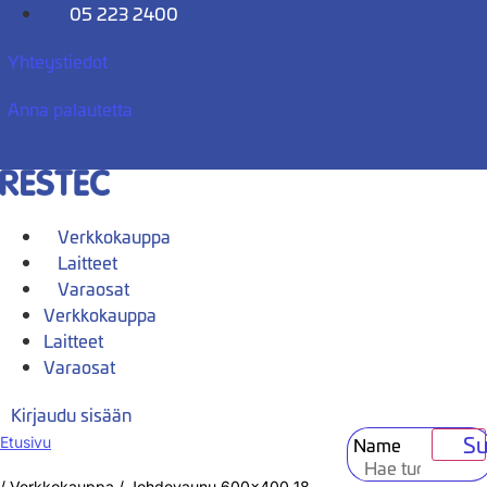
Mene
05 223 2400
sisältöön
Yhteystiedot
Anna palautetta
Verkkokauppa
Laitteet
Varaosat
Verkkokauppa
Laitteet
Varaosat
Kirjaudu sisään
Su
Name
Etusivu
/
Verkkokauppa
/
Johdevaunu 600×400 18