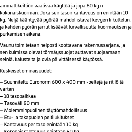
ammattikeittiön vaativaa käyttöä ja jopa 80 kg:n
kokonaiskuorman. Jokaisen tason kantavuus on enintään 10
kg. Neljä kääntyvää pyörää mahdollistavat kevyen liikuttelun,
ja kahden pyörän jarrut lisäävät turvallisuutta kuormauksen ja
purkamisen aikana.
Vaunu toimitetaan helposti koottavana rakennussarjana, ja
sen kulmissa olevat törmäyssuojat auttavat suojaamaan
seiniä, kalusteita ja ovia päivittäisessä käytössä.
Keskeiset ominaisuudet:
– Suunniteltu Euronorm 600 x 400 mm -peltejä ja ritilöitä
varten
– 18 tasopaikkaa
– Tasoväli 80 mm
– Molemminpuolinen täyttömahdollisuus
– Etu- ja takapuolen peltilukitukset
– Kantavuus per taso enintään 10 kg
– Kokonaiskantavuus enintään 80 kg