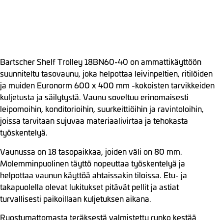
Bartscher Shelf Trolley 18BN60-40 on ammattikäyttöön
suunniteltu tasovaunu, joka helpottaa leivinpeltien, ritilöiden
ja muiden Euronorm 600 x 400 mm -kokoisten tarvikkeiden
kuljetusta ja säilytystä. Vaunu soveltuu erinomaisesti
leipomoihin, konditorioihin, suurkeittiöihin ja ravintoloihin,
joissa tarvitaan sujuvaa materiaalivirtaa ja tehokasta
työskentelyä.
Vaunussa on 18 tasopaikkaa, joiden väli on 80 mm.
Molemminpuolinen täyttö nopeuttaa työskentelyä ja
helpottaa vaunun käyttöä ahtaissakin tiloissa. Etu- ja
takapuolella olevat lukitukset pitävät pellit ja astiat
turvallisesti paikoillaan kuljetuksen aikana.
Ruostumattomasta teräksestä valmistettu runko kestää