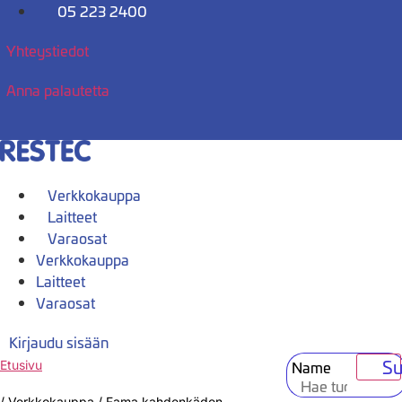
Mene
05 223 2400
sisältöön
Yhteystiedot
Anna palautetta
Verkkokauppa
Laitteet
Varaosat
Verkkokauppa
Laitteet
Varaosat
Kirjaudu sisään
Su
Name
Etusivu
/
Verkkokauppa
/
Fama kahdenkäden