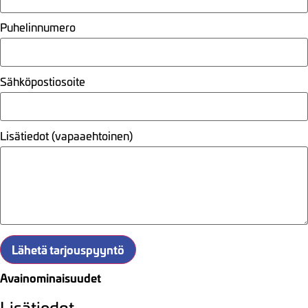
Puhelinnumero
Sähköpostiosoite
Lisätiedot (vapaaehtoinen)
Lähetä tarjouspyyntö
Avainominaisuudet
Lisätiedot