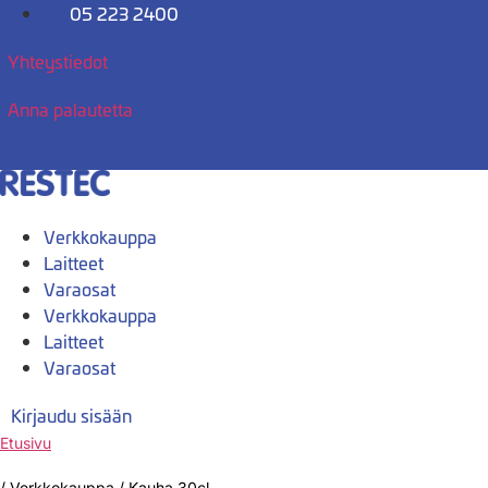
Mene
05 223 2400
sisältöön
Yhteystiedot
Anna palautetta
Verkkokauppa
Laitteet
Varaosat
Verkkokauppa
Laitteet
Varaosat
Kirjaudu sisään
Etusivu
/
Verkkokauppa
/
Kauha 30cl