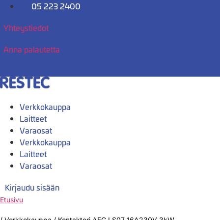
Mene
05 223 2400
sisältöön
Yhteystiedot
Anna palautetta
Verkkokauppa
Laitteet
Varaosat
Verkkokauppa
Laitteet
Varaosat
Kirjaudu sisään
Etusivu
/
Verkkokauppa
/
Kontaktori AEG LS07 16A230V 3kW