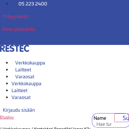
Mene
05 223 2400
sisältöön
Yhteystiedot
Anna palautetta
Verkkokauppa
Laitteet
Varaosat
Verkkokauppa
Laitteet
Varaosat
Kirjaudu sisään
Su
Name
Etusivu
/
Verkkokauppa
/
Kontaktori Benedikt/Jager K3-