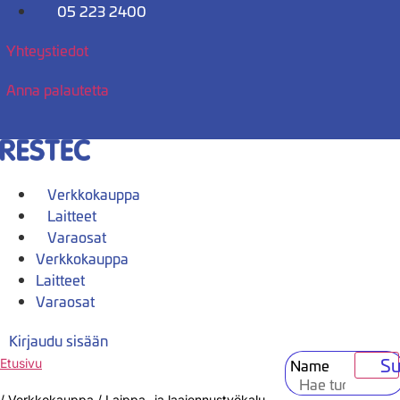
Mene
05 223 2400
sisältöön
Yhteystiedot
Anna palautetta
Verkkokauppa
Laitteet
Varaosat
Verkkokauppa
Laitteet
Varaosat
Kirjaudu sisään
Su
Name
Etusivu
/
Verkkokauppa
/
Laippa- ja laajennustyökalu