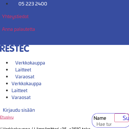
Mene
05 223 2400
sisältöön
Yhteystiedot
Anna palautetta
Verkkokauppa
Laitteet
Varaosat
Verkkokauppa
Laitteet
Varaosat
Kirjaudu sisään
Su
Name
Etusivu
/
Verkkokauppa
/
Lämpömittari -35..+35°C taka