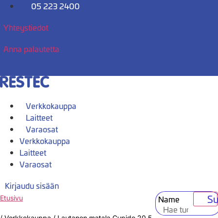
Mene
05 223 2400
sisältöön
Yhteystiedot
Anna palautetta
Verkkokauppa
Laitteet
Varaosat
Verkkokauppa
Laitteet
Varaosat
Kirjaudu sisään
Su
Name
Etusivu
/
Verkkokauppa
/
Lautanen matala Cupido 20,5