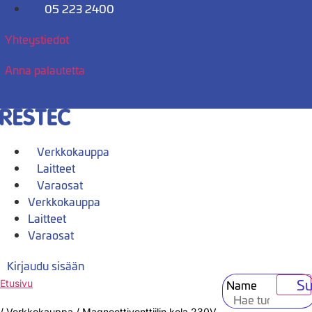
Mene
05 223 2400
sisältöön
Yhteystiedot
Anna palautetta
Verkkokauppa
Laitteet
Varaosat
Verkkokauppa
Laitteet
Varaosat
Kirjaudu sisään
Su
Name
Etusivu
/
Verkkokauppa
/
Magneettiventtiilin kela 230V