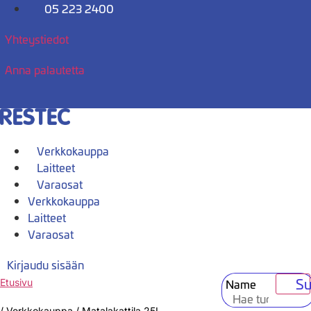
Mene
05 223 2400
sisältöön
Yhteystiedot
Anna palautetta
Verkkokauppa
Laitteet
Varaosat
Verkkokauppa
Laitteet
Varaosat
Kirjaudu sisään
Su
Name
Etusivu
/
Verkkokauppa
/
Matalakattila 25L