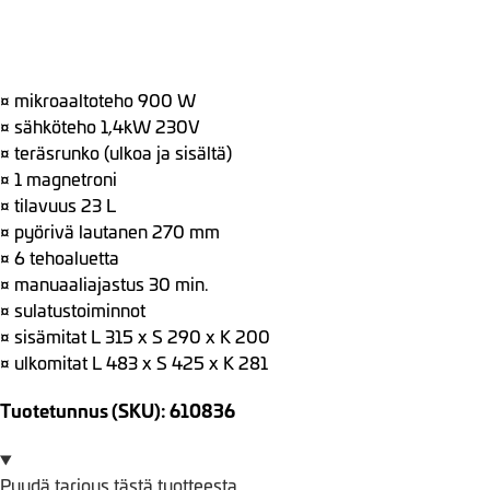
¤ mikroaaltoteho 900 W
¤ sähköteho 1,4kW 230V
¤ teräsrunko (ulkoa ja sisältä)
¤ 1 magnetroni
¤ tilavuus 23 L
¤ pyörivä lautanen 270 mm
¤ 6 tehoaluetta
¤ manuaaliajastus 30 min.
¤ sulatustoiminnot
¤ sisämitat L 315 x S 290 x K 200
¤ ulkomitat L 483 x S 425 x K 281
Tuotetunnus (SKU): 610836
Pyydä tarjous tästä tuotteesta