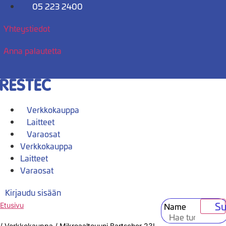
Mene
05 223 2400
sisältöön
Yhteystiedot
Anna palautetta
Verkkokauppa
Laitteet
Varaosat
Verkkokauppa
Laitteet
Varaosat
Kirjaudu sisään
Su
Name
Etusivu
/
Verkkokauppa
/
Mikroaaltouuni Bartscher 23L,