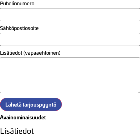
Puhelinnumero
Sähköpostiosoite
Lisätiedot (vapaaehtoinen)
Lähetä tarjouspyyntö
Avainominaisuudet
Lisätiedot