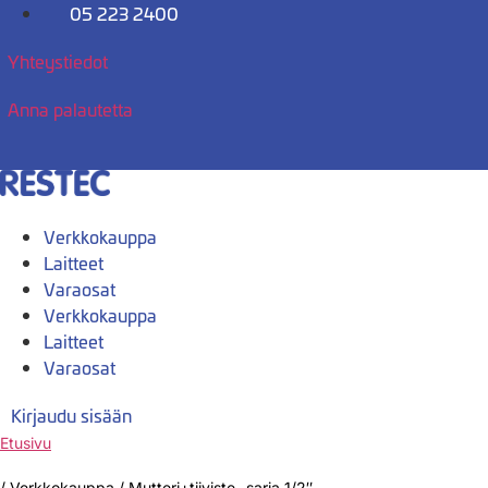
Mene
05 223 2400
sisältöön
Yhteystiedot
Anna palautetta
Verkkokauppa
Laitteet
Varaosat
Verkkokauppa
Laitteet
Varaosat
Kirjaudu sisään
Etusivu
/
Verkkokauppa
/
Mutteri+tiiviste -sarja 1/2″