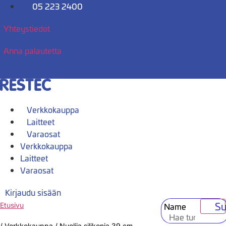
Mene
05 223 2400
sisältöön
Yhteystiedot
Anna palautetta
Verkkokauppa
Laitteet
Varaosat
Verkkokauppa
Laitteet
Varaosat
Kirjaudu sisään
Su
Name
Etusivu
/
Verkkokauppa
/
Nuolija silikonia 39 cm